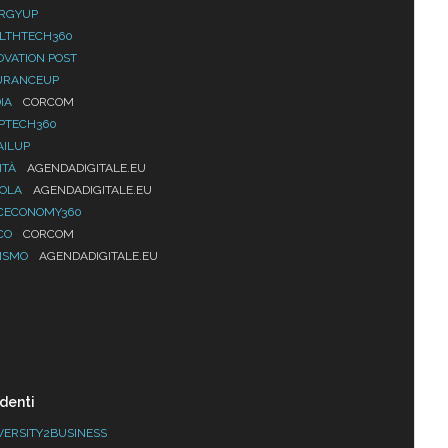
RGYUP
LTHTECH360
OVATION POST
URANCEUP
IA
CORCOM
PTECH360
AILUP
ITÀ
AGENDADIGITALE.EU
UOLA
AGENDADIGITALE.EU
CECONOMY360
CO
CORCOM
ISMO
AGENDADIGITALE.EU
denti
VERSITY2BUSINESS