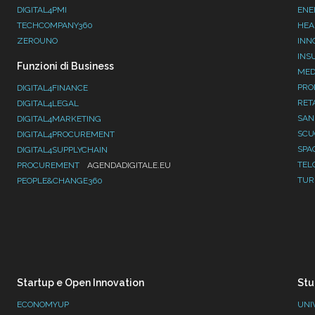
DIGITAL4PMI
ENE
TECHCOMPANY360
HEA
ZEROUNO
INN
INS
Funzioni di Business
MED
PRO
DIGITAL4FINANCE
RET
DIGITAL4LEGAL
SAN
DIGITAL4MARKETING
SC
DIGITAL4PROCUREMENT
SPA
DIGITAL4SUPPLYCHAIN
TEL
PROCUREMENT
AGENDADIGITALE.EU
TUR
PEOPLE&CHANGE360
Startup e Open Innovation
Stu
ECONOMYUP
UNI