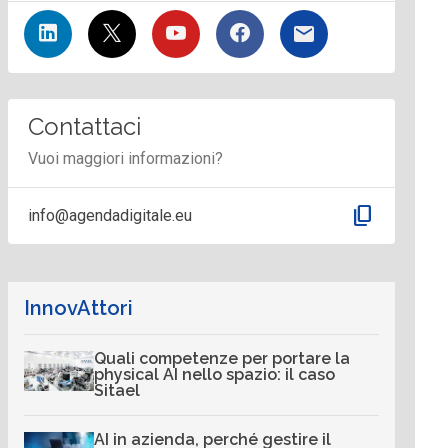
Contattaci
Vuoi maggiori informazioni?
content_copy
info@agendadigitale.eu
InnovAttori
Quali competenze per portare la
physical AI nello spazio: il caso
Sitael
AI in azienda, perché gestire il