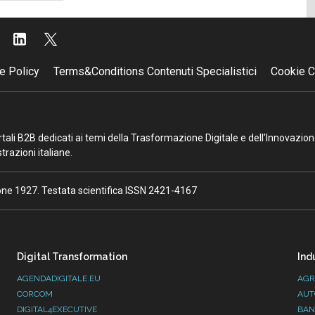
successiva
e Policy
Terms&Conditions Contenuti Specialistici
Cookie C
portali B2B dedicati ai temi della Trasformazione Digitale e dell’Innovazio
razioni italiane.
ione 1927. Testata scientifica ISSN 2421-4167
Digital Transformation
Ind
AGENDADIGITALE.EU
AGR
CORCOM
AUT
DIGITAL4EXECUTIVE
BAN