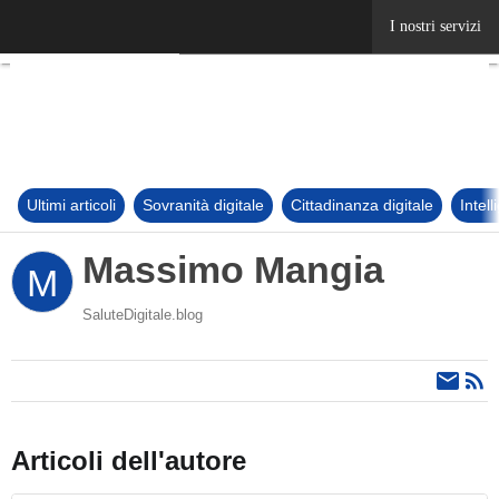
Ultimi articoli
Sovranità digitale
Cittadinanza digitale
Intel
Massimo Mangia
M
SaluteDigitale.blog
Articoli dell'autore