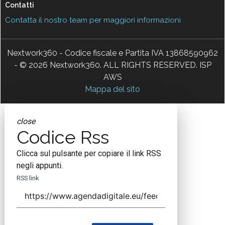
Contatti
Contatta il nostro team per maggiori informazioni
Nextwork360 - Codice fiscale e Partita IVA 13868590962
- © 2026 Nextwork360. ALL RIGHTS RESERVED. ISP
AWS
Mappa del sito
close
Codice Rss
Clicca sul pulsante per copiare il link RSS
negli appunti.
RSS link