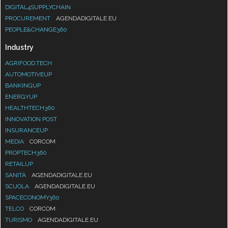
DIGITAL4SUPPLYCHAIN
PROCUREMENT
AGENDADIGITALE.EU
PEOPLE&CHANGE360
Industry
AGRIFOOD.TECH
AUTOMOTIVEUP
BANKINGUP
ENERGYUP
HEALTHTECH360
INNOVATION POST
INSURANCEUP
MEDIA
CORCOM
PROPTECH360
RETAILUP
SANITÀ
AGENDADIGITALE.EU
SCUOLA
AGENDADIGITALE.EU
SPACECONOMY360
TELCO
CORCOM
TURISMO
AGENDADIGITALE.EU