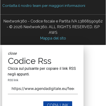
Contatta il nostro team per maggiori informazioni
Nextwork360 - Codice fiscale e Partita IVA 13868590962
- © 2026 Nextwork360. ALL RIGHTS RESERVED. ISP
AWS
Mappa del sito
close
Codice Rss
Clicca sul pulsante per copiare il link RSS
negli appunti.
RSS link
COPIA LINK