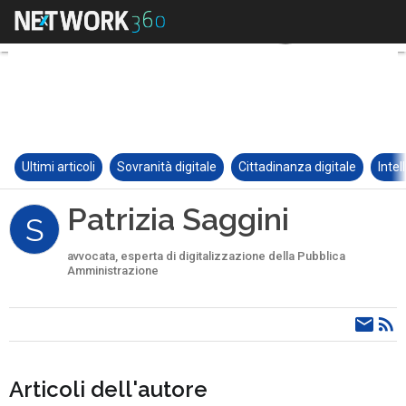
Ultimi articoli
Sovranità digitale
Cittadinanza digitale
Intel
Patrizia Saggini
S
avvocata, esperta di digitalizzazione della Pubblica
Amministrazione
Articoli dell'autore