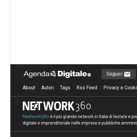
Seguici
About
Autori
Tags
Rss Feed
Privacy e Cooki
Nextwork360
è il più grande network in Italia di testate e 
digitale e imprenditoriale nelle imprese e pubbliche amminist