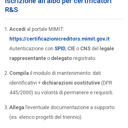
iscrizione all’albo per certificatori
R&S
Accedi
al portale MIMIT:
https://certificazionicreditors.mimit.gov.it
Autenticazione con
SPID
,
CIE
o
CNS
del
legale
rappresentante
o
delegato
registrato.
Compila
il modulo di mantenimento: dati
identificativi +
dichiarazioni sostitutive
(DPR
445/2000) su volontà di permanere e requisiti.
Allega
l’eventuale documentazione a supporto
(es. elenco progetti del triennio).