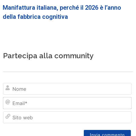
Manifattura italiana, perché il 2026 è l’anno
della fabbrica cognitiva
Partecipa alla community
N
Em
Si
w