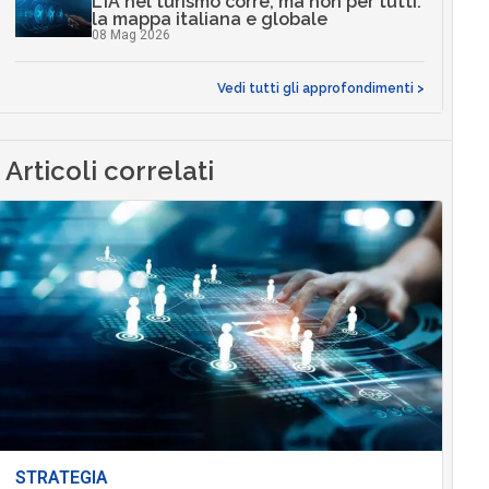
L’IA nel turismo corre, ma non per tutti:
la mappa italiana e globale
08 Mag 2026
Vedi tutti gli approfondimenti >
Articoli correlati
STRATEGIA