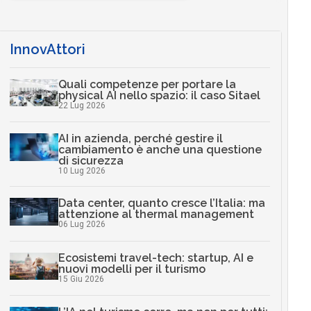
InnovAttori
Quali competenze per portare la
physical AI nello spazio: il caso Sitael
22 Lug 2026
AI in azienda, perché gestire il
cambiamento è anche una questione
di sicurezza
10 Lug 2026
Data center, quanto cresce l’Italia: ma
attenzione al thermal management
06 Lug 2026
Ecosistemi travel-tech: startup, AI e
nuovi modelli per il turismo
15 Giu 2026