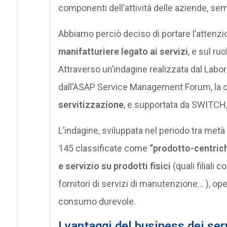
componenti dell’attività delle aziende, se
Abbiamo perciò deciso di portare l’attenz
manifatturiere legato ai servizi
, e sul ru
Attraverso un’indagine realizzata dal Labora
dall’ASAP Service Management Forum, la c
servitizzazione
, e supportata da SWITCH, l
L’indagine, sviluppata nel periodo tra met
145 classificate come
“prodotto-centrich
e servizio su prodotti fisici
(quali filiali 
fornitori di servizi di manutenzione… ), oper
consumo durevole.
I vantaggi del business dei ser