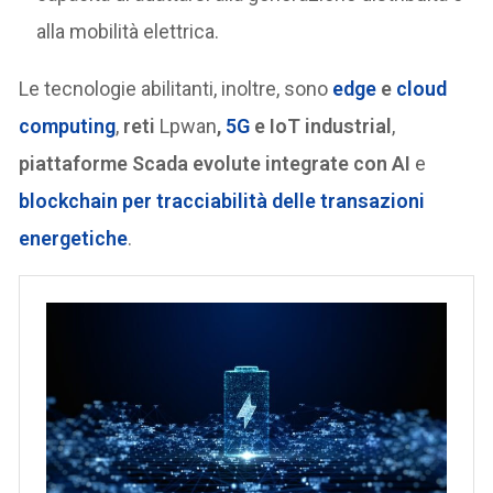
alla mobilità elettrica.
Le tecnologie abilitanti, inoltre, sono
edge
e
cloud
computing
,
reti
Lpwan
,
5G
e IoT industrial
,
piattaforme Scada evolute integrate con AI
e
blockchain per tracciabilità delle transazioni
energetiche
.