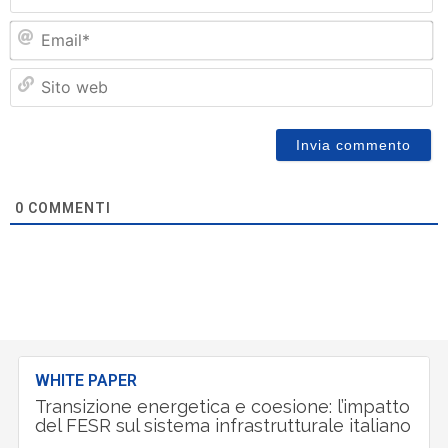
Em
Si
w
0
COMMENTI
WHITE PAPER
Transizione energetica e coesione: l’impatto
del FESR sul sistema infrastrutturale italiano