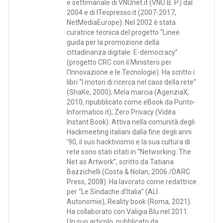
e settimanale di VNUnet.it (VNU B. P.) dal
2004 e di ITespresso.it (2007-2017,
NetMediaEurope). Nel 2002 è stata
curatrice tecnica del progetto “Linee
guida per la promozione della
cittadinanza digitale: E-democracy”
(progetto CRC con il Ministero per
l’Innovazione e le Tecnologie). Ha scritto i
libri “I motori di ricerca nel caos della rete”
(ShaKe, 2000); Mela marcia (AgenziaX,
2010, ripubblicato come eBook da Punto-
Informatico.it); Zero Privacy (Vidèa
Instant Book). Attiva nella comunità degli
Hackmeeting italiani dalla fine degli anni
’90, il suo hacktivismo e la sua cultura di
rete sono stati citati in “Networking: The
Net as Artwork”, scritto da Tatiana
Bazzichelli (Costa & Nolan, 2006 /DARC
Press, 2008). Ha lavorato come redattrice
per “Le Sindache d’Italia” (ALI
Autonomie), Reality book (Roma, 2021).
Ha collaborato con Valigia Blu nel 2011.
Un suo articolo, pubblicato da