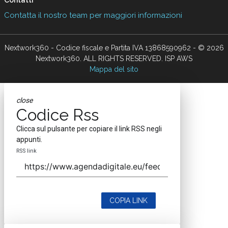
Contatti
Contatta il nostro team per maggiori informazioni
Nextwork360 - Codice fiscale e Partita IVA 13868590962 - © 2026
Nextwork360. ALL RIGHTS RESERVED. ISP AWS
Mappa del sito
close
Codice Rss
Clicca sul pulsante per copiare il link RSS negli
appunti.
RSS link
COPIA LINK