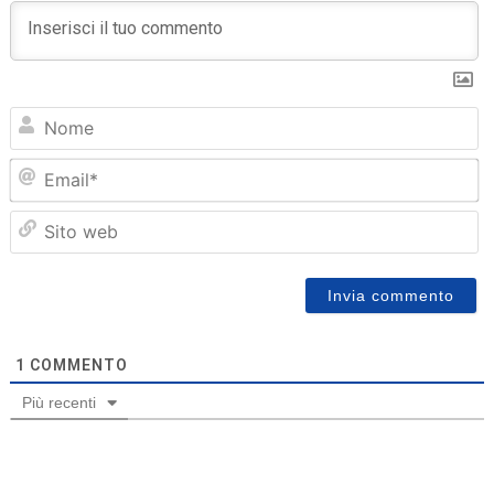
N
Em
Sit
we
1
COMMENTO
Più recenti