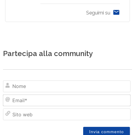
Seguimi su
Partecipa alla community
N
Em
Si
w