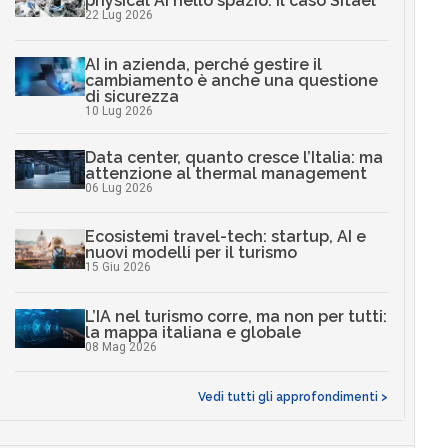
physical AI nello spazio: il caso Sitael
22 Lug 2026
AI in azienda, perché gestire il
cambiamento è anche una questione
di sicurezza
10 Lug 2026
Data center, quanto cresce l’Italia: ma
attenzione al thermal management
06 Lug 2026
Ecosistemi travel-tech: startup, AI e
nuovi modelli per il turismo
15 Giu 2026
L’IA nel turismo corre, ma non per tutti:
la mappa italiana e globale
08 Mag 2026
Vedi tutti gli approfondimenti >