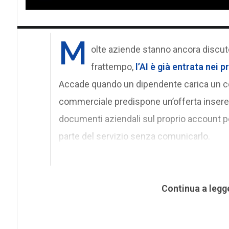
M
olte aziende stanno ancora discu
frattempo,
l’AI
è già entrata nei p
Accade quando un dipendente carica un co
commerciale predispone un’offerta inseren
documenti aziendali sul proprio account p
parte del servizio senza comunicarlo.
Continua a legg