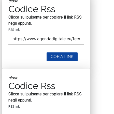
Contatta il nostro team per maggiori informazioni
Nextwork360 - Codice fiscale e Partita IVA 13868590962
- © 2026 Nextwork360. ALL RIGHTS RESERVED. ISP
AWS
Mappa del sito
close
Codice Rss
Clicca sul pulsante per copiare il link RSS
negli appunti.
RSS link
COPIA LINK