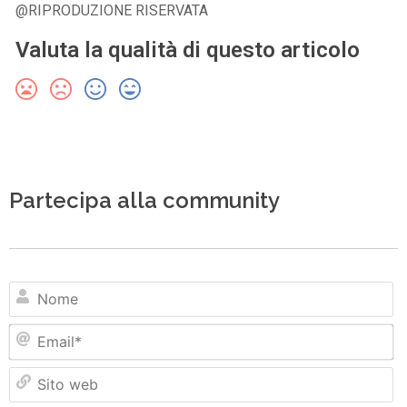
@RIPRODUZIONE RISERVATA
Valuta la qualità di questo articolo
Partecipa alla community
N
Em
Si
w