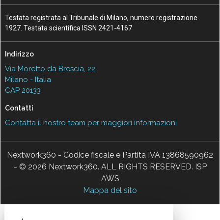
Privacy e Cookie Policy
Terms&Conditions Contenuti Specialistici
Cookie Center
Nextwork360
è il più grande network in Italia di testate e portali B2B
dedicati ai temi della Trasformazione Digitale e dell’Innovazione
Imprenditoriale. Ha la missione di diffondere la cultura digitale e
imprenditoriale nelle imprese e pubbliche amministrazioni italiane.
Testata registrata al Tribunale di Milano, numero registrazione
1927. Testata scientifica ISSN 2421-4167
Indirizzo
Via Moretto da Brescia, 22
Milano - Italia
CAP 20133
Contatti