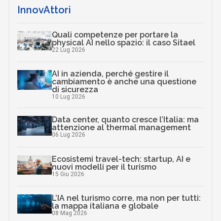
S
loud
Smart working
Tutto su Cyber Security
Canali
D
Cultura e società digitali
data management
InnovAttori
Quali competenze per portare la
physical AI nello spazio: il caso Sitael
22 Lug 2026
AI in azienda, perché gestire il
cambiamento è anche una questione
di sicurezza
10 Lug 2026
Data center, quanto cresce l’Italia: ma