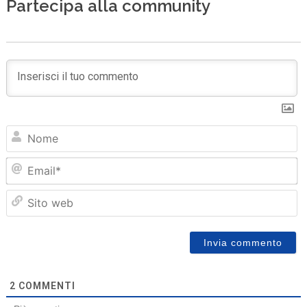
Partecipa alla community
N
Em
Sit
we
2
COMMENTI