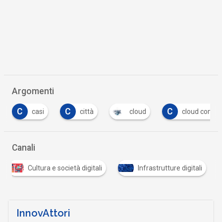
Argomenti
C
C
C
i
città
cloud
cloud computing
Canali
Cultura e società digitali
Infrastrutture digitali
InnovAttori