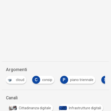
Argomenti
C
P
S
consip
piano triennale
spc
T
Canali
i
Cittadinanza digitale
Infrastrutture digitali