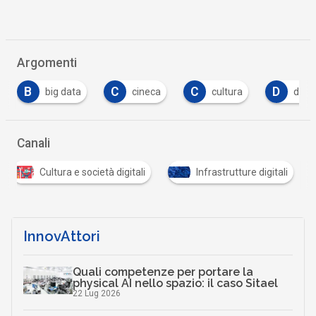
Argomenti
C
C
D
E
a
cineca
cultura
data
Econo
Canali
Cultura e società digitali
Infrastrutture digitali
InnovAttori
Quali competenze per portare la
physical AI nello spazio: il caso Sitael
22 Lug 2026