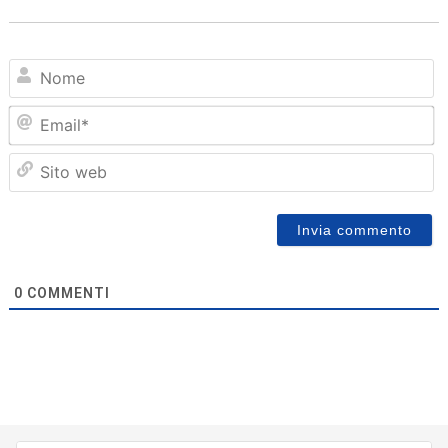
N
Em
Sit
we
0
COMMENTI