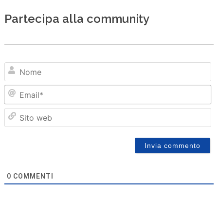
Partecipa alla community
N
Em
Sit
we
0
COMMENTI