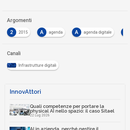
Argomenti
A
A
B
agenda
agenda digitale
banda ultra lar
…
Canali
Infrastrutture digitali
InnovAttori
Quali competenze per portare la
physical AI nello spazio: il caso Sitael
22 Lug 2026
AI in azienda, perché gestire il