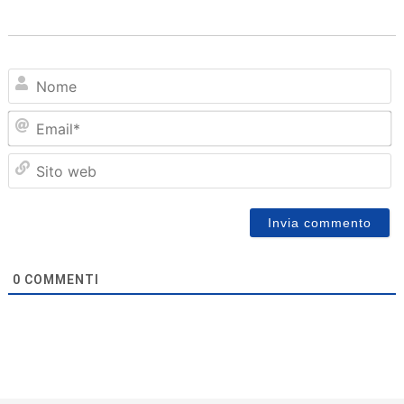
N
Em
Sit
we
0
COMMENTI