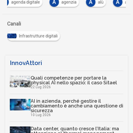
A
A
A
B
agenzia
alù
analisi
banda la
Canali
Infrastrutture digitali
InnovAttori
Quali competenze per portare la
physical AI nello spazio: il caso Sitael
22 Lug 2026
AI in azienda, perché gestire il
cambiamento è anche una questione di
sicurezza
10 Lug 2026
Data center, quanto cresce l’Italia: ma