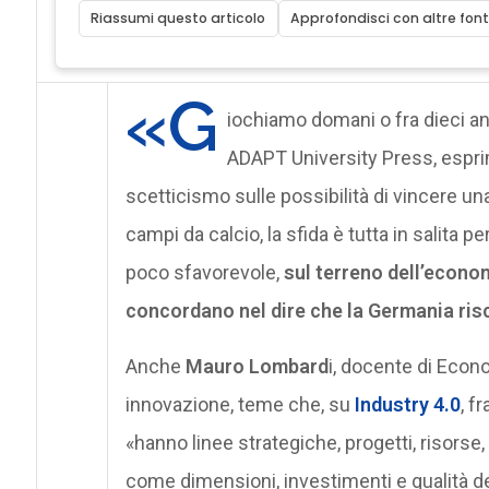
Riassumi questo articolo
Approfondisci con altre font
«G
iochiamo domani o fra dieci a
ADAPT University Press, espr
scetticismo sulle possibilità di vincere un
campi da calcio, la sfida è tutta in salita p
poco sfavorevole,
sul terreno dell’econom
concordano nel dire che la Germania risch
Anche
Mauro Lombard
i, docente di Econo
innovazione, teme che, su
Industry 4.0
, f
«hanno linee strategiche, progetti, risorse
come dimensioni, investimenti e qualità dei p