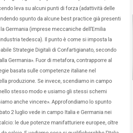
ndo leva su alcuni punti di forza (adattività delle
rendendo spunto da alcune best practice già presenti
on la Germania (imprese meccaniche dell’Emilia
’industria tedesca). Il punto è come si imposta la
bile Strategie Digitali di Confartigianato, secondo
dalla Germania». Fuor di metafora, contrapporre al
egie basata sulle competenze italiane nel
nella produzione. Se invece, scendiamo in campo
 nello stesso modo e usiamo gli stessi schemi
siamo anche vincere». Approfondiamo lo spunto
bato 2 luglio vede in campo Italia e Germania nei
calcio: le due potenze manifatturiere europee, oltre
a calcio. E vediamo cosa si qualificherebbe l’Italia