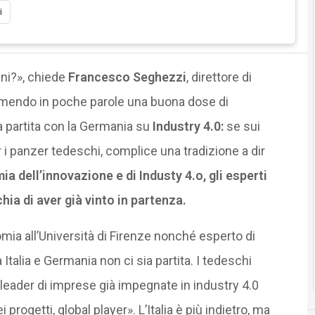
i
nni?», chiede
Francesco Seghezzi
, direttore di
imendo in poche parole una buona dose di
a partita con la Germania su
Industry 4.0:
se sui
er i panzer tedeschi, complice una tradizione a dir
ia dell’innovazione e di Industy 4.o, gli esperti
ia di aver già vinto in partenza.
mia all’Università di Firenze nonché esperto di
ra Italia e Germania non ci sia partita. I tedeschi
, leader di imprese già impegnate in industry 4.0
rogetti, global player». L’Italia è più indietro, ma