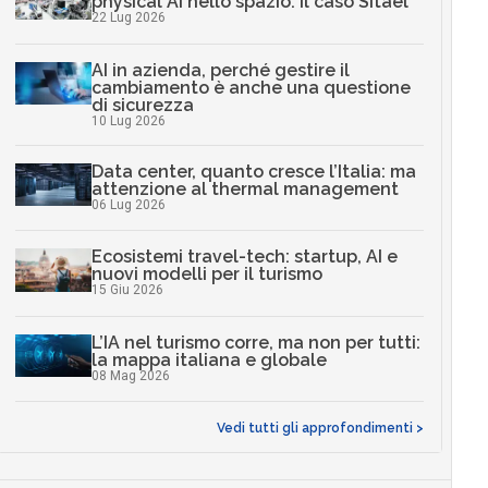
physical AI nello spazio: il caso Sitael
22 Lug 2026
AI in azienda, perché gestire il
cambiamento è anche una questione
di sicurezza
10 Lug 2026
Data center, quanto cresce l’Italia: ma
attenzione al thermal management
06 Lug 2026
Ecosistemi travel-tech: startup, AI e
nuovi modelli per il turismo
15 Giu 2026
L’IA nel turismo corre, ma non per tutti:
la mappa italiana e globale
08 Mag 2026
Vedi tutti gli approfondimenti >