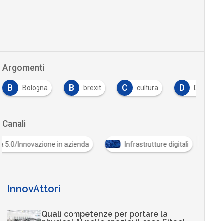
Argomenti
B
B
C
D
Bologna
brexit
cultura
Device
Canali
ia 5.0/Innovazione in azienda
Infrastrutture digitali
InnovAttori
Quali competenze per portare la