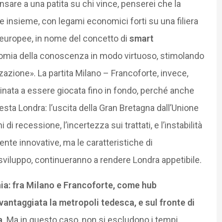
 pensare a una patita su chi vince, penserei che la
e insieme, con legami economici forti su una filiera
e europee, in nome del concetto di
smart
onomia della conoscenza in modo virtuoso, stimolando
azione». La partita Milano – Francoforte, invece,
ta a essere giocata fino in fondo, perché anche
resta Londra: l’uscita della Gran Bretagna dall’Unione
di recessione, l’incertezza sui trattati, e l’instabilità
ente innovative, ma le caratteristiche di
 sviluppo, continueranno a rendere Londra appetibile.
ia: fra Milano e Francoforte, come hub
vantaggiata la metropoli tedesca, e sul fronte di
a
. Ma in questo caso, non si escludono i tempi