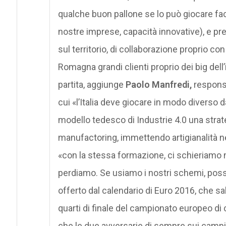
qualche buon pallone se lo può giocare face
nostre imprese, capacità innovative), e p
sul territorio, di collaborazione proprio c
Romagna grandi clienti proprio dei big dell
partita, aggiunge
Paolo Manfredi,
responsa
cui «l’Italia deve giocare in modo diverso 
modello tedesco di Industrie 4.0 una strat
manufactoring, immettendo artigianalità 
«con la stessa formazione, ci schieriamo
perdiamo. Se usiamo i nostri schemi, pos
offerto dal calendario di Euro 2016, che sa
quarti di finale del campionato europeo di 
che le due avversarie di sempre sui campi d