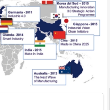
B
belgio
Industr