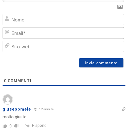
N
Em
Sit
we
0
COMMENTI
giuseppmele
12 anni fa
molto giusto
Rispondi
0