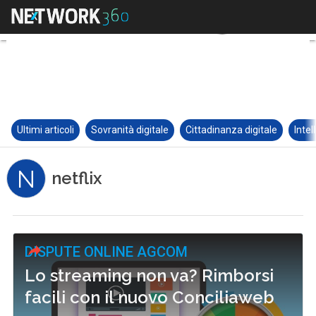
Ultimi articoli
Sovranità digitale
Cittadinanza digitale
Intel
N
netflix
DISPUTE ONLINE AGCOM
Lo streaming non va? Rimborsi
facili con il nuovo Conciliaweb