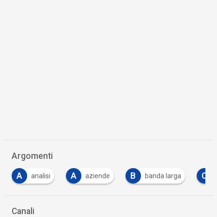
Argomenti
A
A
B
C
analisi
aziende
banda larga
Canali