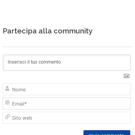
Partecipa alla community
N
Em
Sit
we