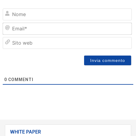
N
Em
Sit
we
0
COMMENTI
WHITE PAPER