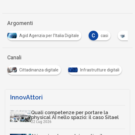
Argomenti
C
C
C
casi
cloud
comuni
consip
…
Canali
Cittadinanza digitale
Infrastrutture digitali
InnovAttori
Quali competenze per portare la
physical AI nello spazio: il caso Sitael
22 Lug 2026