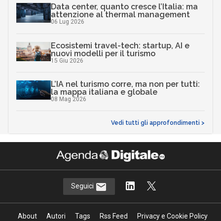
Data center, quanto cresce l’Italia: ma
attenzione al thermal management
06 Lug 2026
Ecosistemi travel-tech: startup, AI e
nuovi modelli per il turismo
15 Giu 2026
L’IA nel turismo corre, ma non per tutti:
la mappa italiana e globale
08 Mag 2026
Vedi tutti gli approfondimenti >
Seguici
About
Autori
Tags
Rss Feed
Privacy e Cookie Policy