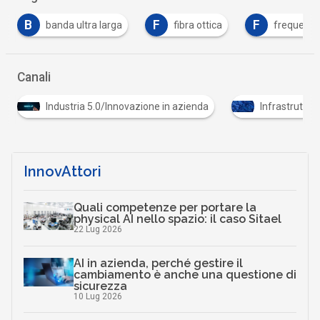
B
F
F
banda ultra larga
fibra ottica
frequenz
Canali
Industria 5.0/Innovazione in azienda
Infrastrutture
InnovAttori
Quali competenze per portare la
physical AI nello spazio: il caso Sitael
22 Lug 2026
AI in azienda, perché gestire il
cambiamento è anche una questione di
sicurezza
10 Lug 2026