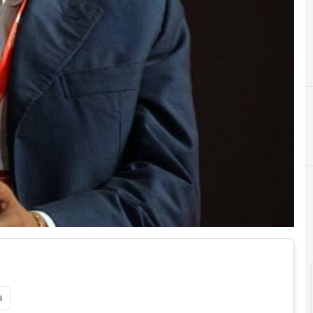
A
C
agenda
C
i