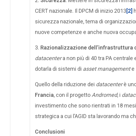
2.
Sicurezza
. Mettere in sicurezza l’infras
CERT nazionale. Il DPCM di inizio 2013
[2]
h
sicurezza nazionale, tema di organizzazio
nuove competenze e anche nuova occupa
3.
Razionalizzazione dell’infrastruttura 
datacenter
a non più di 40 tra PA centrale e
dotarla di sistemi di
asset management
e 
Quello della riduzione dei
datacenter
è uno
Francia
, con il progetto
Andromed
, i
datac
investimento che sono rientrati in 18 mesi
strategica a cui l’AGID sta lavorando ma ch
Conclusioni