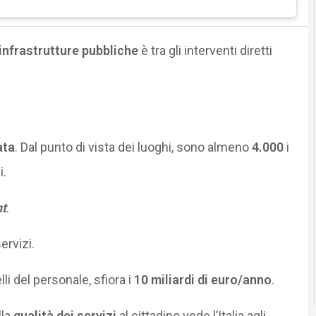
 infrastrutture pubbliche
è tra gli interventi diretti
ata
. Dal punto di vista dei luoghi, sono almeno
4.000
i
i.
t
.
ervizi.
li del personale, sfiora i
10 miliardi di euro/anno
.
lla
qualità dei servizi
al cittadino vede l’Italia agli