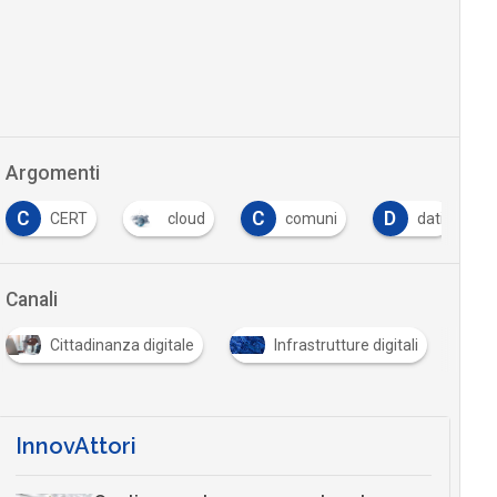
Argomenti
C
D
D
ERT
cloud
comuni
dati
decr
Canali
Cittadinanza digitale
Infrastrutture digitali
InnovAttori