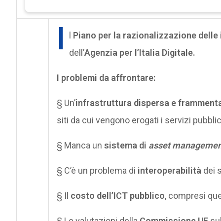
I
l
Piano per la razionalizzazione delle
dell’
Agenzia per l’Italia Digitale.
I problemi da affrontare:
§ Un’
infrastruttura dispersa e framment
siti da cui vengono erogati i servizi pubblic
§ Manca un
sistema di
asset
managemen
§ C’è un problema di
interoperabilità
dei s
§ Il
costo dell’ICT pubblico
, compresi quel
§ Le valutazioni della
Commissione UE
su