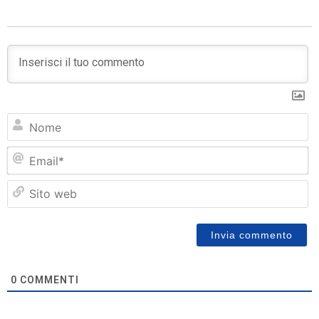
N
Em
Si
w
0
COMMENTI