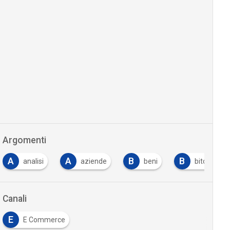
Argomenti
A
A
B
B
analisi
aziende
beni
bitcoin
Canali
E
E Commerce