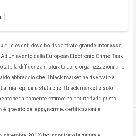
i
n
a due eventi dove ho riscontrato
grande interesse,
.
Ad un evento della European Electronic Crime Task
ato la diffidenza maturata dalle organizzazioni che
caldo abbraccio che il black market ha riservato ai
 La mia replica è stata che il black market è solo
A
Amazon
umento tecnicamente ottimo: ha potuto farlo prima
è gravato da leggi, norme, certificazioni e
, dicembre 2013) ho incontrato la naturale