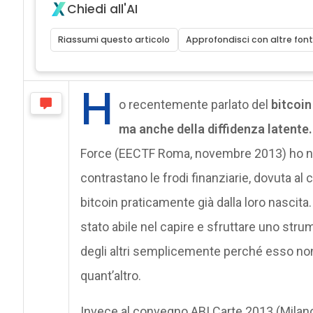
Chiedi all'AI
Riassumi questo articolo
Approfondisci con altre font
H
o recentemente parlato del
bitcoi
ma anche della diffidenza latente
Force (EECTF Roma, novembre 2013) ho not
contrastano le frodi finanziarie, dovuta al 
bitcoin praticamente già dalla loro nascita.
stato abile nel capire e sfruttare uno str
degli altri semplicemente perché esso non 
quant’altro.
Invece al convegno ABI Carte 2013 (Milano