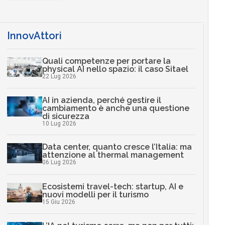
InnovAttori
Quali competenze per portare la
physical AI nello spazio: il caso Sitael
22 Lug 2026
AI in azienda, perché gestire il
cambiamento è anche una questione
di sicurezza
10 Lug 2026
Data center, quanto cresce l’Italia: ma
attenzione al thermal management
06 Lug 2026
Ecosistemi travel-tech: startup, AI e
nuovi modelli per il turismo
15 Giu 2026