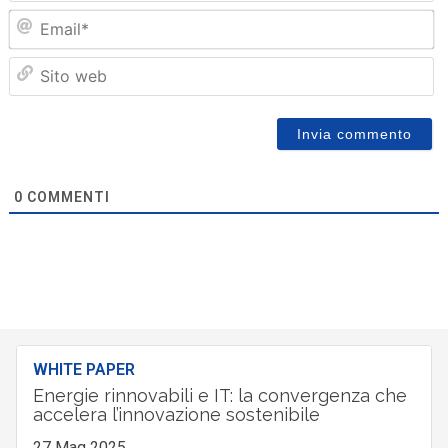
Em
Sit
we
0
COMMENTI
WHITE PAPER
Energie rinnovabili e IT: la convergenza che
accelera l’innovazione sostenibile
27 Mag 2025