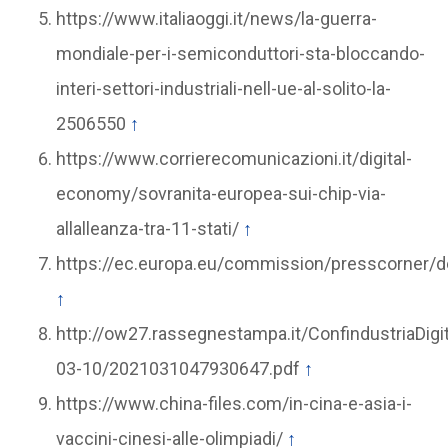
https://www.italiaoggi.it/news/la-guerra-
mondiale-per-i-semiconduttori-sta-bloccando-
interi-settori-industriali-nell-ue-al-solito-la-
2506550
↑
https://www.corrierecomunicazioni.it/digital-
economy/sovranita-europea-sui-chip-via-
allalleanza-tra-11-stati/
↑
https://ec.europa.eu/commission/presscorner/
↑
http://ow27.rassegnestampa.it/ConfindustriaDig
03-10/2021031047930647.pdf
↑
https://www.china-files.com/in-cina-e-asia-i-
vaccini-cinesi-alle-olimpiadi/
↑