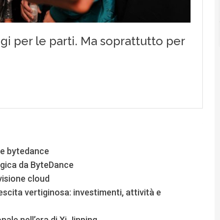
cle bytedance
egica da ByteDance
visione cloud
scita vertiginosa: investimenti, attività e
nale nell’era di Xi Jinping