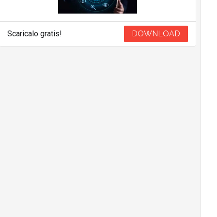
Scaricalo gratis!
DOWNLOAD