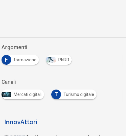
Argomenti
F
formazione
PNRR
Canali
T
Mercati digitali
Turismo digitale
InnovAttori