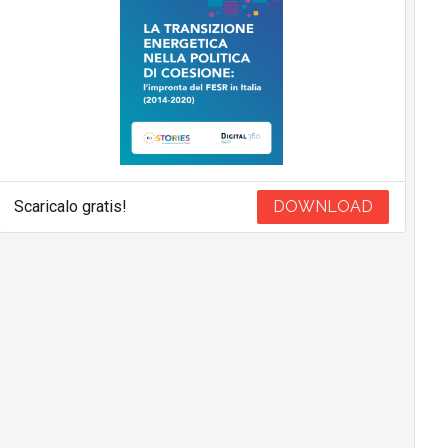
Scaricalo gratis!
DOWNLOAD