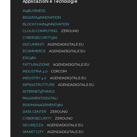
Applicazioni e Tecnologie
AI4BUSINESS
BIGDATA4INNOVATION
BLOCKCHAIN4INNOVATION
CLOUD COMPUTING
ZEROUNO
CYBERSECURITY360
DOCUMENTI
AGENDADIGITALE.EU
ECOMMERCE
AGENDADIGITALE.EU
ESG360
FATTURAZIONE
AGENDADIGITALE.EU
INDUSTRIA 4.0
CORCOM
INDUSTRY 4.0
AGENDADIGITALE.EU
INFRASTRUTTURE
AGENDADIGITALE.EU
INTERNET4THINGS
PAGAMENTIDIGITALI
RISKMANAGEMENT360
DATA CENTER
ZEROUNO
CYBERSECURITY
ZEROUNO
SICUREZZA
AGENDADIGITALE.EU
SMART CITY
AGENDADIGITALE.EU