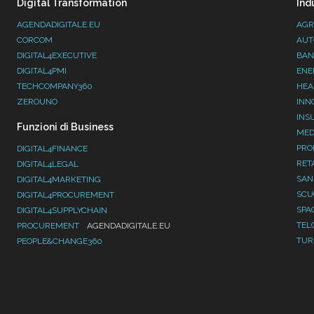
Digital Transformation
Ind
AGENDADIGITALE.EU
AGR
CORCOM
AUT
DIGITAL4EXECUTIVE
BAN
DIGITAL4PMI
ENE
TECHCOMPANY360
HEA
ZEROUNO
INN
INS
Funzioni di Business
MED
PRO
DIGITAL4FINANCE
RET
DIGITAL4LEGAL
SAN
DIGITAL4MARKETING
SC
DIGITAL4PROCUREMENT
SPA
DIGITAL4SUPPLYCHAIN
TEL
PROCUREMENT
AGENDADIGITALE.EU
TUR
PEOPLE&CHANGE360