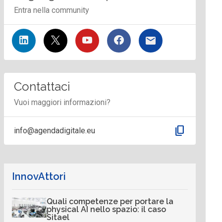
Entra nella community
Contattaci
Vuoi maggiori informazioni?
content_copy
info@agendadigitale.eu
InnovAttori
Quali competenze per portare la
physical AI nello spazio: il caso
Sitael