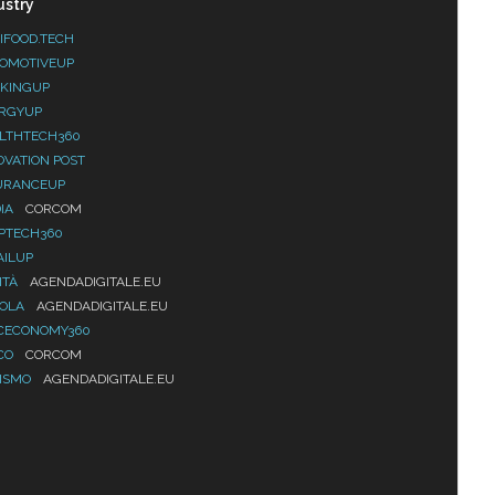
ustry
IFOOD.TECH
OMOTIVEUP
KINGUP
RGYUP
LTHTECH360
OVATION POST
URANCEUP
IA
CORCOM
PTECH360
AILUP
ITÀ
AGENDADIGITALE.EU
UOLA
AGENDADIGITALE.EU
CECONOMY360
CO
CORCOM
ISMO
AGENDADIGITALE.EU