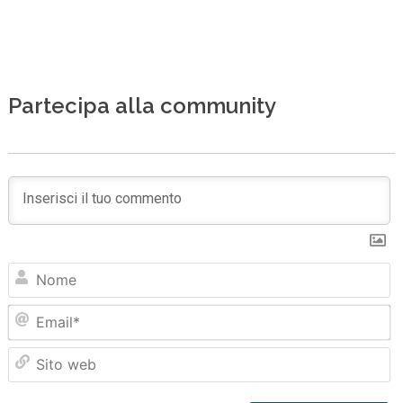
Partecipa alla community
N
Em
Sit
we