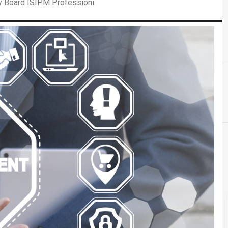
ory Board ISIPM Professioni
E
E-governance
Intelligenza Artificiale