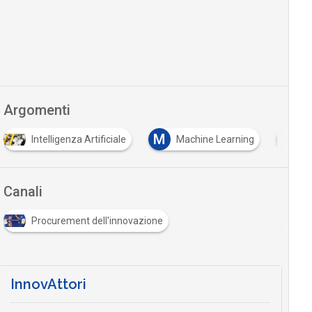
Argomenti
M
P
Machine Learning
PNRR
procurement
Canali
Procurement dell'innovazione
InnovAttori