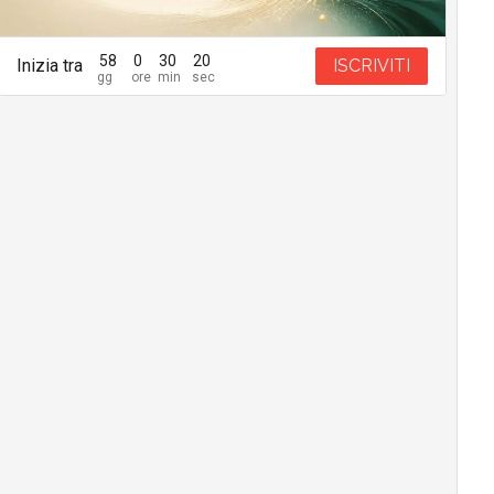
58
0
30
18
Inizia tra
ISCRIVITI