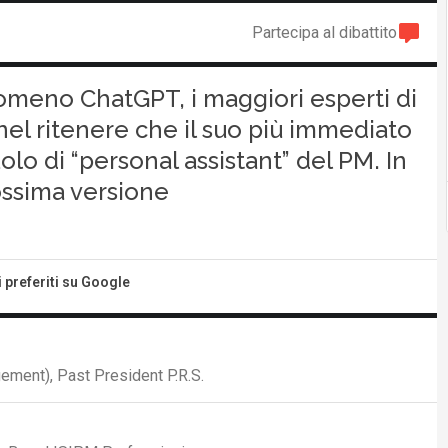
Partecipa al dibattito
nomeno ChatGPT, i maggiori esperti di
l ritenere che il suo più immediato
uolo di “personal assistant” del PM. In
ossima versione
i preferiti su Google
gement), Past President P.R.S.