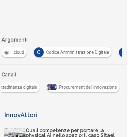
Argomenti
C
C
E
Codice Amministrazione Digitale
consip
e
Canali
Cittadinanza digitale
Procurement dell'innovazione
InnovAttori
Quali competenze per portare la
physical AI nello spazio: il caso Sitael