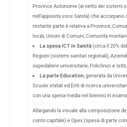
Province Autonome (al netto dei sistemi san
nell’apposita voce Sanità) che accorpano ci
restante parte è relativa a Province, Comu
locali, Unioni di Comuni, Comunità montane,
La spesa ICT in Sanità
(circa il 20% de
Regioni (sistemi sanitari regionali), Azien
ospedaliere universitarie, Policlinici e Istit
La parte Education
, generata da Univers
Scuole statali ed Enti di ricerca universita
con una spesa media nel biennio in esame d
Allargando la visuale alla composizione d
conto capitale) e Opex (spesa di parte co