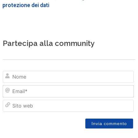
protezione dei dati
Partecipa alla community
N
Em
Sit
we