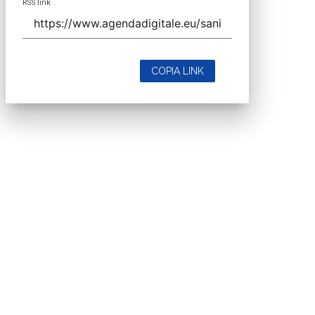
close
Codice Rss
Clicca sul pulsante per copiare il link RSS negli
appunti.
RSS link
COPIA LINK
close
Codice Rss
Clicca sul pulsante per copiare il link RSS negli
appunti.
RSS link