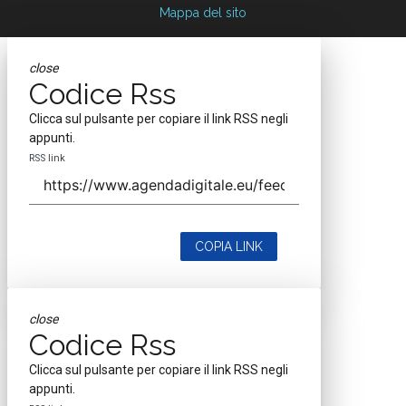
dedicati ai temi della Trasformazione Digitale e dell’Innovazione
Imprenditoriale. Ha la missione di diffondere la cultura digitale e
imprenditoriale nelle imprese e pubbliche amministrazioni italiane.
Testata registrata al Tribunale di Milano, numero registrazione 1927.
Testata scientifica ISSN 2421-4167
Indirizzo
Via Moretto da Brescia, 22
Milano - Italia
CAP 20133
Contatti
Contatta il nostro team per maggiori informazioni
Nextwork360 - Codice fiscale e Partita IVA 13868590962 - © 2026
Nextwork360. ALL RIGHTS RESERVED. ISP AWS
Mappa del sito