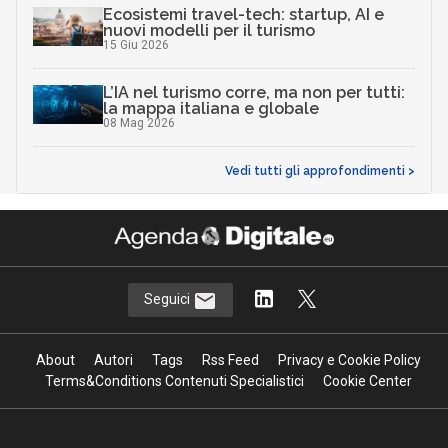
Sanità digitale
InnovAttori
Quali competenze per portare la
physical AI nello spazio: il caso Sitael
22 Lug 2026
AI in azienda, perché gestire il
cambiamento è anche una questione di
sicurezza
10 Lug 2026
Data center, quanto cresce l’Italia: ma
attenzione al thermal management
06 Lug 2026
Ecosistemi travel-tech: startup, AI e
nuovi modelli per il turismo