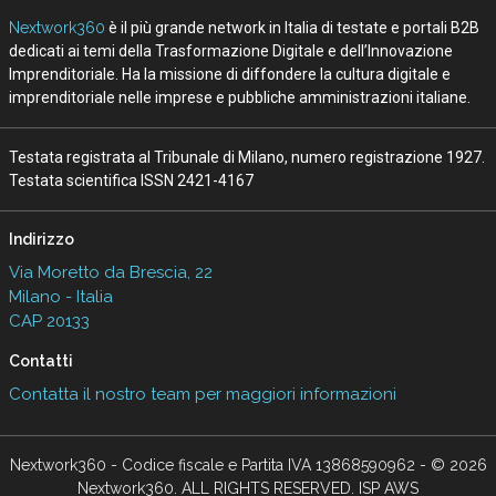
15 Giu 2026
L’IA nel turismo corre, ma non per tutti:
la mappa italiana e globale
08 Mag 2026
Vedi tutti gli approfondimenti >
Seguici
About
Autori
Tags
Rss Feed
Privacy e Cookie Policy
Terms&Conditions Contenuti Specialistici
Cookie Center
Nextwork360
è il più grande network in Italia di testate e portali B2B