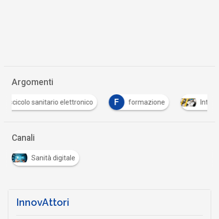
Argomenti
F
T
formazione
Intelligenza Artificiale
tele
Canali
Sanità digitale
InnovAttori