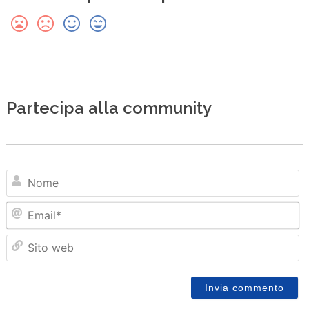
Partecipa alla community
N
Em
Sit
we