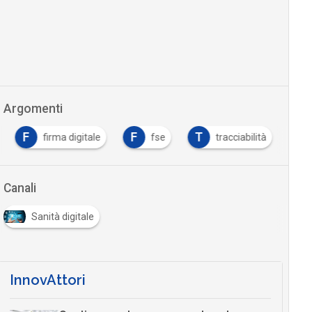
Argomenti
F
F
T
firma digitale
fse
tracciabilità
Canali
Sanità digitale
InnovAttori