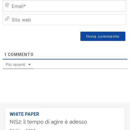
Em
Sit
we
1
COMMENTO
Più recenti
WHITE PAPER
NIS2: il tempo di agire è adesso