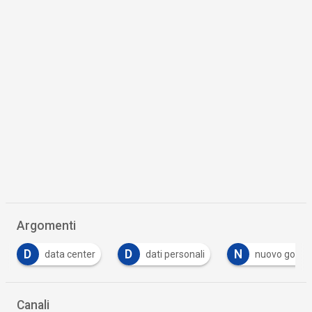
Argomenti
D
D
N
data center
dati personali
nuovo gover
Canali