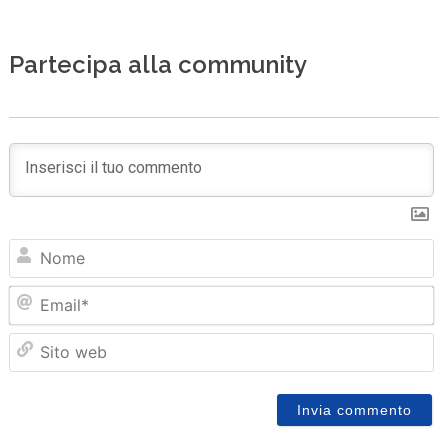
Partecipa alla community
N
Em
Sit
we