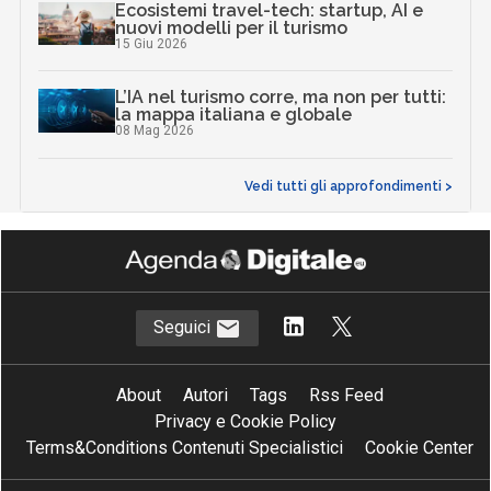
Ecosistemi travel-tech: startup, AI e
nuovi modelli per il turismo
15 Giu 2026
L’IA nel turismo corre, ma non per tutti:
la mappa italiana e globale
08 Mag 2026
Vedi tutti gli approfondimenti >
Seguici
About
Autori
Tags
Rss Feed
Privacy e Cookie Policy
Terms&Conditions Contenuti Specialistici
Cookie Center