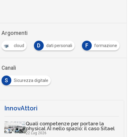
Argomenti
D
F
L
oud
dati personali
formazione
Legge e
Canali
S
Sicurezza digitale
InnovAttori
Quali competenze per portare la
physical AI nello spazio: il caso Sitael
22 Lug 2026