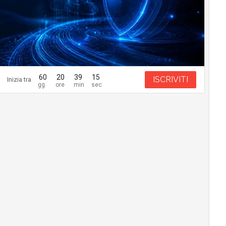
60
20
39
14
ISCRIVITI
Inizia tra