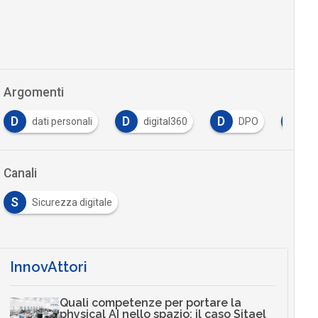
Argomenti
D
D
F
P
digital360
DPO
faggioli
pmi
Canali
S
Sicurezza digitale
InnovAttori
Quali competenze per portare la
physical AI nello spazio: il caso Sitael