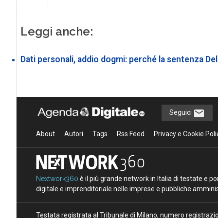
Leggi anche:
Dati personali, addio dogmi: perché la sentenza Del
Seguici
About
Autori
Tags
Rss Feed
Privacy e Cookie Poli
Nextwork360
è il più grande network in Italia di testate e 
digitale e imprenditoriale nelle imprese e pubbliche amminist
Testata registrata al Tribunale di Milano, numero registraz