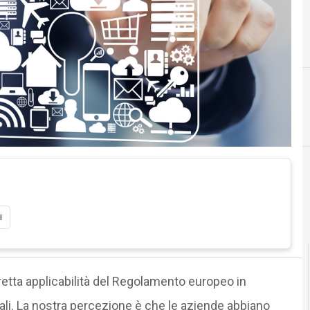
C
D
conservazione digitale
dati personali
i
retta applicabilità del Regolamento europeo in
nali. La nostra percezione è che le aziende abbiano