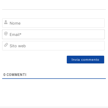
N
Em
Sit
we
0
COMMENTI