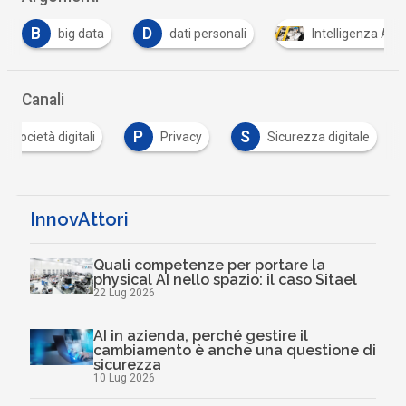
B
D
big data
dati personali
Intelligenza Artif
Canali
P
S
 e società digitali
Privacy
Sicurezza digitale
InnovAttori
Quali competenze per portare la
physical AI nello spazio: il caso Sitael
22 Lug 2026
AI in azienda, perché gestire il
cambiamento è anche una questione di
sicurezza
10 Lug 2026