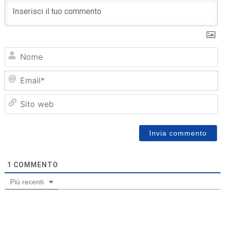
N
Em
Sit
we
1
COMMENTO
Più recenti