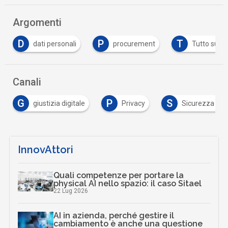
Argomenti
D
P
T
dati personali
procurement
Tutto su G
Canali
G
P
S
giustizia digitale
Privacy
Sicurezza digi
InnovAttori
Quali competenze per portare la
physical AI nello spazio: il caso Sitael
22 Lug 2026
AI in azienda, perché gestire il
cambiamento è anche una questione