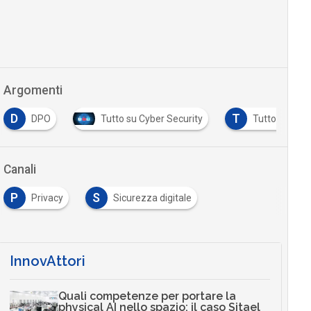
Argomenti
D
T
DPO
Tutto su Cyber Security
Tutto su GDP
Canali
P
S
Privacy
Sicurezza digitale
InnovAttori
Quali competenze per portare la
physical AI nello spazio: il caso Sitael