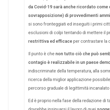
da Covid-19 sarà anche ricordato come qu
sovrapposizione) di provvedimenti ammin
si sono fronteggiati ed inseguiti i primi cit
esclusioni di colpi tentando di mettere il p
restrittiva ed efficace
per contrastare la 
Il punto è che
non tutto ciò che può sembr
contagio è realizzabile in un paese dem
indiscriminate della temperatura, alla sommi
ricerca della miglior applicazione possibile
percorso graduale di legittimità incanalato 
Ed è proprio nella fase della redazione di ta
dovrebbe insinuarsi il lavoro di quei
sogget