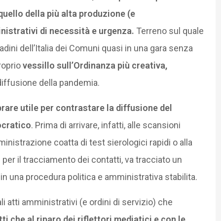
ello della più alta produzione (e
istrativi di necessità e urgenza.
Terreno sul quale
tadini dell’Italia dei Comuni quasi in una gara senza
roprio
vessillo sull’Ordinanza più creativa,
diffusione della pandemia.
are utile per contrastare la diffusione del
ocratico
. Prima di arrivare, infatti, alle scansioni
nistrazione coatta di test sierologici rapidi o alla
 per il tracciamento dei contatti, va tracciato un
in una procedura politica e amministrativa stabilita.
li atti amministrativi (e ordini di servizio) che
ti che al riparo dei riflettori mediatici e con le