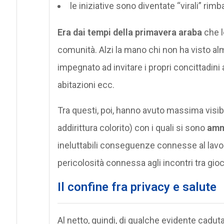
le iniziative sono diventate “virali” rimb
Era dai tempi della primavera araba
che l
comunità. Alzi la mano chi non ha visto a
impegnato ad invitare i propri concittadini a 
abitazioni ecc.
Tra questi, poi, hanno avuto massima visib
addirittura colorito) con i quali si sono
ammo
ineluttabili conseguenze connesse al lavor
pericolosità connessa agli incontri tra gioca
Il confine fra privacy e salute
Al netto, quindi, di qualche evidente caduta 