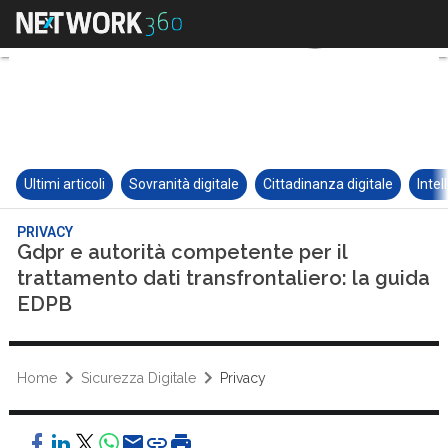
Ultimi articoli
Sovranità digitale
Cittadinanza digitale
Intel
PRIVACY
Gdpr e autorità competente per il
trattamento dati transfrontaliero: la guida
EDPB
Home
Sicurezza Digitale
Privacy