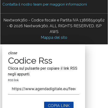
Contatta il nostro team per maggiori informazioni
Nextwork360 - Codice fiscale e Partita IVA 13868590962
- © 2026 Nextwork360. ALL RIGHTS RESERVED. ISP
AWS
Mappa del sito
close
Codice Rss
Clicca sul pulsante per copiare il link RSS
negli appunti.
RSS link
COPIA LINK