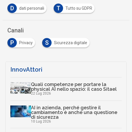
D
T
dati personali
Tutto su GDPR
Canali
P
S
Privacy
Sicurezza digitale
InnovAttori
Quali competenze per portare la
physical AI nello spazio: il caso Sitael
22 Lug 2026
AI in azienda, perché gestire il
cambiamento è anche una questione
di sicurezza
10 Lug 2026