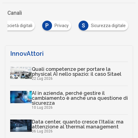
Canali
P
S
 e società digitali
Privacy
Sicurezza digitale
InnovAttori
Quali competenze per portare la
physical AI nello spazio: il caso Sitael
22 Lug 2026
AI in azienda, perché gestire il
cambiamento è anche una questione di
sicurezza
10 Lug 2026
Data center, quanto cresce l’Italia: ma
attenzione al thermal management
06 Lug 2026