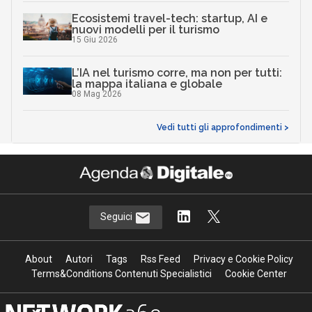
Ecosistemi travel-tech: startup, AI e
nuovi modelli per il turismo
15 Giu 2026
L’IA nel turismo corre, ma non per tutti:
la mappa italiana e globale
08 Mag 2026
Vedi tutti gli approfondimenti >
Seguici
About
Autori
Tags
Rss Feed
Privacy e Cookie Policy
Terms&Conditions Contenuti Specialistici
Cookie Center