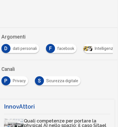
Argomenti
F
M
personali
facebook
Intelligenza Artificiale
Canali
P
S
Privacy
Sicurezza digitale
InnovAttori
Quali competenze per portare la
physical AI nello spazio: il caso Sitael