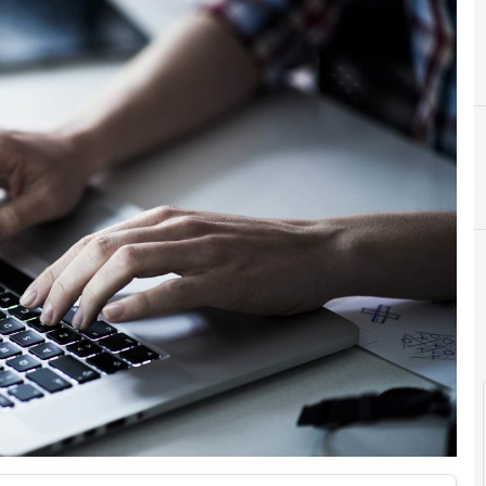
B
D
big data
dati 